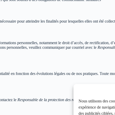
ssaire pour atteindre les finalités pour lesquelles elles ont été collec
mations personnelles, notamment le droit d’accès, de rectification, d’ef
ions personnelles, veuillez communiquer par courriel avec le
Responsabl
tialité en fonction des évolutions légales ou de nos pratiques. Toute modi
ontactez le
Responsable de la protection des renseignements personnels
Nous utilisons des coo
expérience de navigati
des publicités ciblées,