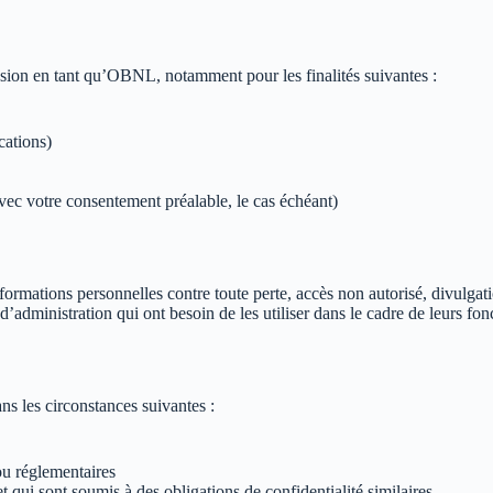
ssion en tant qu’OBNL, notamment pour les finalités suivantes :
cations)
(avec votre consentement préalable, le cas échéant)
rmations personnelles contre toute perte, accès non autorisé, divulgatio
administration qui ont besoin de les utiliser dans le cadre de leurs fon
s les circonstances suivantes :
ou réglementaires
t qui sont soumis à des obligations de confidentialité similaires